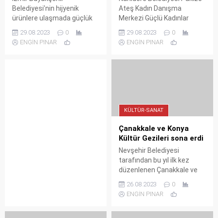
Belediyesi’nin hijyenik
Ateş Kadın Danışma
ürünlere ulaşmada güçlük
Merkezi Güçlü Kadınlar
çeken kadınlar için hayata
Tiyatro Grubu, "Çantadaki
29.08.2023
0
29.08.2023
0
geçirdiği “Adettendir
Sır" adlı tiyatro gösterisini
ENGİN PINAR
ENGİN PINAR
Üretiyoruz” atölyesi başladı.
Ören Amfi Tiyatro'da
sahneledi.
KÜLTÜR-SANAT
Çanakkale ve Konya
Kültür Gezileri sona erdi
Nevşehir Belediyesi
tarafından bu yıl ilk kez
düzenlenen Çanakkale ve
Konya Kültür Gezileri
26.08.2023
0
tamamlandı. Büyük ilgi
ENGİN PINAR
gören ücretsiz gezi
programlarına yaklaşık 700