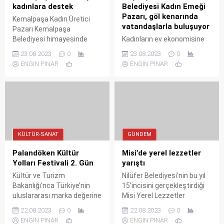
kadınlara destek
Belediyesi Kadın Emeği
Pazarı, göl kenarında
Kemalpaşa Kadın Üretici
vatandaşlarla buluşuyor
Pazarı Kemalpaşa
Belediyesi himayesinde
Kadınların ev ekonomisine
kuruldu
katkı sağlayarak,
23.08.2023
0
23.08.2023
0
sosyalleşebilme imkânı
ENGİN PINAR
ENGİN PINAR
bulduğu Küçükçekmece
Belediyesi Hünerli Eller
Çarşısı’nda el yapımı
örgüler, oyuncaklar, ahşap
ve dekoratif ürünler,
mumlar, tablolar ve el emeği
yüzlerce ürün satışa
KÜLTÜR-SANAT
GÜNDEM
sunuluyor.
Palandöken Kültür
Misi’de yerel lezzetler
Yolları Festivali 2. Gün
yarıştı
Kültür ve Turizm
Nilüfer Belediyesi’nin bu yıl
Bakanlığı’nca Türkiye’nin
15’incisini gerçekleştirdiği
uluslararası marka değerine
Misi Yerel Lezzetler
katkıda bulunmak üzere 11
Şenliği’nde Türkiye’nin dört
22.08.2023
0
22.08.2023
0
şehirde düzenlenmekte
bir yöresine ait yemekler
ENGİN PINAR
ENGİN PINAR