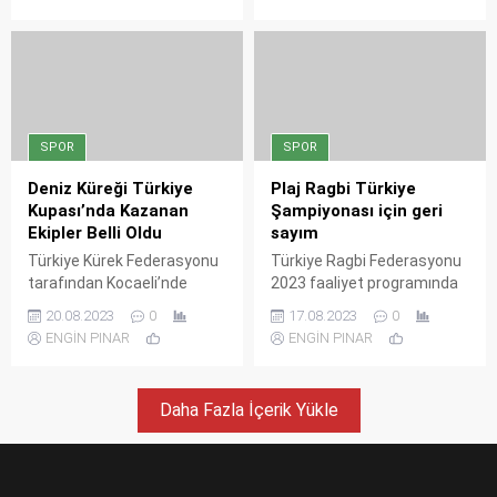
olan “Türkiye Kültür Yolu
yarıştı.
Festivalleri’nin Erzurum’daki
durağı Palandöken Kültür
Yolu Festivali, tüm
coşkusuyla devam ediyor.
SPOR
SPOR
Deniz Küreği Türkiye
Plaj Ragbi Türkiye
Kupası’nda Kazanan
Şampiyonası için geri
Ekipler Belli Oldu
sayım
Türkiye Kürek Federasyonu
Türkiye Ragbi Federasyonu
tarafından Kocaeli’nde
2023 faaliyet programında
düzenlenen Deniz Küreği
yer alan 5’li Ragbi Kadınlar
20.08.2023
0
17.08.2023
0
Türkiye Kupası yarışları
ve Erkekler Türkiye
ENGİN PINAR
ENGİN PINAR
tamamlandı. Kıyasıya geçen
Şampiyonası, Büyükşehir’in
mücadelesinde kazanan
ev sahipliğinde yapılacak
ekipler kupalarına ulaştı.
Daha Fazla İçerik Yükle