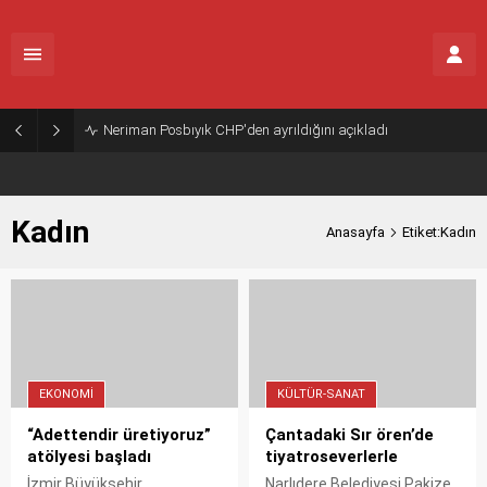
Neriman Posbıyık CHP'den ayrıldığını açıkladı
Kadın
Anasayfa
Etiket:Kadın
EKONOMI
KÜLTÜR-SANAT
“Adettendir üretiyoruz”
Çantadaki Sır ören’de
atölyesi başladı
tiyatroseverlerle
İzmir Büyükşehir
Narlıdere Belediyesi Pakize