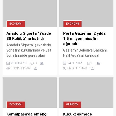
genç ve kadın katıldı.
EKONOMI
EKONOMI
Anadolu Sigorta “Yüzde
Porta Gaziemir, 2 yılda
30 Kulübü”ne katıldı
1,5 milyon misafiri
ağırladı
Anadolu Sigorta, şirketlerin
yönetim kurullarında ve üst
Gaziemir Belediye Başkanı
yönetiminde görev alan
Halil Arda’nın kamusal
kadın çalışan oranının en az
alanları genişleterek halkın
26.08.2023
0
24.08.2023
0
yüzde 30’a çıkarılabilmesi
kaliteli hizmet alabileceği
ENGİN PINAR
ENGİN PINAR
amacıyla uluslararası
tesisler açma hedefiyle
alanda çalışmalarını
yaşama geçirdiği ve ikinci
sürdüren ve Türkiye
yılını geride bırakan Porta
çalışmalarını Sabancı
Gaziemir, 1,5 milyon
Üniversitesi Kurumsal
yurttaşa hizmet verdi.
Yönetim Forumu’nun
üstlendiği “Yüzde 30
EKONOMI
GÜNDEM
Kulübü”nün üyesi oldu.
Kemalpaşa’da emekçi
Küçükçekmece