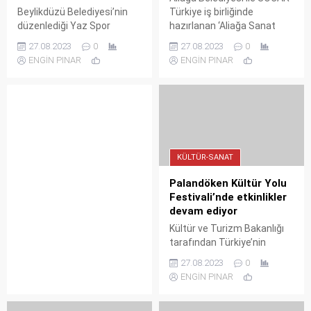
Beylikdüzü Belediyesi’nin
Türkiye iş birliğinde
düzenlediği Yaz Spor
hazırlanan ‘Aliağa Sanat
Okulları ile Kültürsem Kültür
Günleri’nde sahne alan Türk
27.08.2023
0
27.08.2023
0
Sanat Kampı’nın kapanış
Halk Müziği’nin güçlü sesi
ENGİN PINAR
ENGİN PINAR
töreni, Kavaklı Hasan Doğan
Zara ve Aliağalıların
Stadyumu’nda gerçekleşti.
gönlünde taht kuran Uğur
Aslan, şarkılarıyla
dinleyenlere unutulmaz bir
müzik ziyafeti yaşattı.
KÜLTÜR-SANAT
Palandöken Kültür Yolu
Festivali’nde etkinlikler
devam ediyor
Kültür ve Turizm Bakanlığı
tarafından Türkiye’nin
uluslararası marka değerine
27.08.2023
0
katkıda bulunmak üzere bu
ENGİN PINAR
yıl 11 şehirde düzenlenen
Türkiye Kültür Yolu