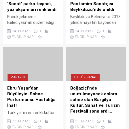
‘Sanat’ parka taşındı,
Pantomim Sanatçısı
yaz akşamları renklendi
Beylikdüzü’nde anıldı
Küçükçekmece
Beylikdüzü Belediyesi, 2013
Belediyesi’nin düzenlediği
yılında hayatını kaybeden
‘Parklarda Sanat Var’
Türkiye’nin ilk pantomim
24.08.2023
0
24.08.2023
0
etkinliği Cennet Meydan’da
sanatçısı Erdinç Dinçer için
ENGİN PINAR
ENGİN PINAR
sevilen sanatçı Melek
anma programı düzenledi.
Büyükçınar konseriyle
başladı.
MAGAZIN
KÜLTÜR-SANAT
Ebru Yaşar’dan
Boğaziçi’nde
Büyüleyici Sahne
unutulmayacak anlara
Performansı: Hastalığa
sahne olan Bargilya
İnat!
Kültür, Sanat ve Turizm
Festivali sona erdi…
Türkiye'nin en renkli kültür
etkinliklerinden biri olan
Milas’ın Boğaziçi
22.08.2023
0
21.08.2023
0
Uluslararası Şile Bezi Kültür
Mahallesi’nde büyük bir
ENGİN PINAR
ENGİN PINAR