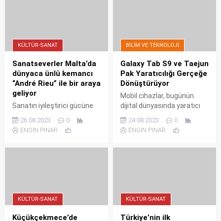
Festivalleri’nin Erzurum’daki
durağı Palandöken Kültür
Yolu Festivali yedinci
gününde konser, tiyatro,
söyleşi ve sanat
KÜLTÜR-SANAT
BILIM VE TEKNOLOJI
etkinlikleriyle devam etti.
Sanatseverler Malta’da
Galaxy Tab S9 ve Taejun
dünyaca ünlü kemancı
Pak Yaratıcılığı Gerçeğe
“André Rieu” ile bir araya
Dönüştürüyor
geliyor
Mobil cihazlar, bugünün
Sanatın iyileştirici gücüne
dijital dünyasında yaratıcı
inanan Sanatla Randevu, 1-
işler yapanların itici gücü
26.08.2023
0
24.08.2023
0
4 Eylül 2023 tarihleri
olarak yeni fikir ve buluşları
ENGİN PINAR
ENGİN PINAR
arasında Malta’da
hayata geçiriyor.
sanatseverler ile bir araya
getiriyor.
KÜLTÜR-SANAT
KÜLTÜR-SANAT
Küçükçekmece’de
Türkiye’nin ilk