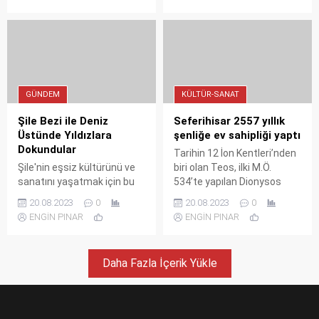
ve Sanat Festivali'nin 34. yılı,
coşkuyla gerçekleşen
büyülü bir atmosferle sona
Bargilya Kültür, Sanat ve
erdi.
Turizm Festivali'nin son
günü; Köy Meydanı’ndaki
Ayşe Babacan Kreasyonu
Defilesi’nin ardından Tuz
Binası’nda Aslıhan And Flüt
GÜNDEM
KÜLTÜR-SANAT
Beşlisi konseri ile başlarken,
Köy Meydanı’nda
Şile Bezi ile Deniz
Seferihisar 2557 yıllık
gerçekleşen konuk
Üstünde Yıldızlara
şenliğe ev sahipliği yaptı
sanatçıların muhteşem
Dokundular
Tarihin 12 İon Kentleri’nden
performansı ve Bora
Şile'nin eşsiz kültürünü ve
biri olan Teos, ilki M.Ö.
Gencer konseri ile sona erdi.
sanatını yaşatmak için bu
534’te yapılan Dionysos
yıl 34’üncüsü düzenlenen
Şenliği’ne, 2557 yıl sonra
20.08.2023
0
20.08.2023
0
Uluslararası Şile Bezi Kültür
yeniden ev sahipliği yaptı.
ENGİN PINAR
ENGİN PINAR
ve Sanat Festivali
Dünyada ilk sanatçılar
birbirinden farklı kültürel
birliğinin kurulduğu topraklar
etkinliklere ev sahipliği
Seferihisar Sığacık
Daha Fazla İçerik Yükle
yapıyor.
sokakları gün boyunca
sanat etkinliklerine ev
sahipliği yaptı.