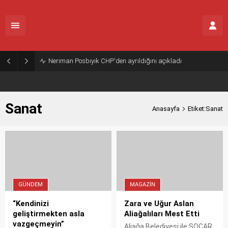
Neriman Posbıyık CHP'den ayrıldığını açıkladı
Sanat
Anasayfa
Etiket:Sanat
GÜNDEM
MAGAZIN
“Kendinizi
Zara ve Uğur Aslan
geliştirmekten asla
Aliağalıları Mest Etti
vazgeçmeyin”
Aliağa Belediyesi ile SOCAR