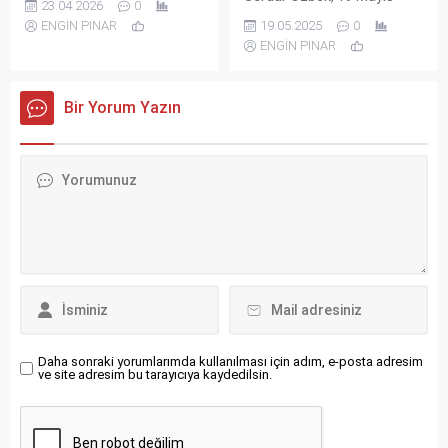
23.04.2026
0
Atatürk’ü Anma, Gençlik ve
ENGİN PINAR
19.05.2025
0
Spor Bayramı kutlama ilanı
ENGİN PINAR
ENGİN PINAR
Bir Yorum Yazın
Daha sonraki yorumlarımda kullanılması için adım, e-posta adresim
ve site adresim bu tarayıcıya kaydedilsin.