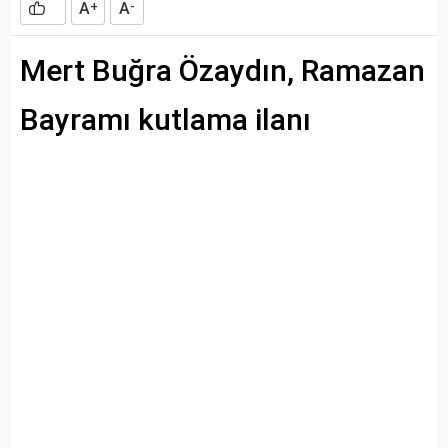
A
A
+
-
Mert Buğra Özaydın, Ramazan
Bayramı kutlama ilanı