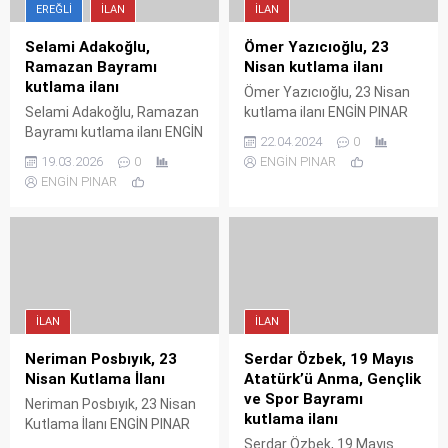
EREĞLI
İLAN
İLAN
Selami Adakoğlu,
Ömer Yazıcıoğlu, 23
Ramazan Bayramı
Nisan kutlama ilanı
kutlama ilanı
Ömer Yazıcıoğlu, 23 Nisan
Selami Adakoğlu, Ramazan
kutlama ilanı ENGİN PINAR
Bayramı kutlama ilanı ENGİN
22.04.2024
0
PINAR
19.03.2026
0
ENGİN PINAR
ENGİN PINAR
İLAN
İLAN
Neriman Posbıyık, 23
Serdar Özbek, 19 Mayıs
Nisan Kutlama İlanı
Atatürk’ü Anma, Gençlik
ve Spor Bayramı
Neriman Posbıyık, 23 Nisan
kutlama ilanı
Kutlama İlanı ENGİN PINAR
Serdar Özbek, 19 Mayıs