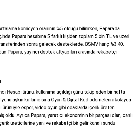
ortalama komisyon oranının %5 olduğu bilinirken, Papara’da
içinde Papara hesabına 5 farklı kişiden toplam 5 bin TL ve üzeri
 transferinden sonra gelecek desteklerde, BSMV hariç %3,40,
dan Papara, yayıncı destek altyapıları arasında rekabetçi
ı
ncı Hesabı ürünü, kullanıma açıldığı günü takip eden bir hafta
ilyonu aşkın kullanıcısına Oyun & Dijital Kod ödemelerini kolayca
 ürünüyle espor, video oyun gibi odaklarda içerik üreten
ş oldu. Ayrıca Papara, yaratıcı ekonominin bir parçası olan, canlı
rik üreticilerine yeni ve rekabetçi bir gelir kanalı sundu