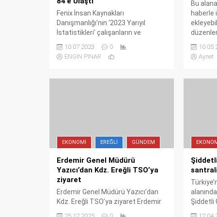
84’e Ulaştı
Bu alan
Fenix İnsan Kaynakları
haberle il
Danışmanlığı’nın ‘2023 Yarıyıl
ekleyebil
İstatistikleri’ çalışanların ve
düzenle
adayların görev tanımlarındaki,
bölümünd
10.07.2023
0
10.05.
maaş beklentilerindeki ve çalışma
eklenmiş
ENGİN PINAR
Aynet
şekli tercihlerindeki değişimleri
olarak bu
ortaya koydu.
eklenmem
EKONOMI
EREĞLI
GÜNDEM
EKONOM
Erdemir Genel Müdürü
Şiddetl
Yazıcı’dan Kdz. Ereğli TSO’ya
santral
ziyaret
Türkiye’n
Erdemir Genel Müdürü Yazıcı’dan
alanında
Kdz. Ereğli TSO’ya ziyaret Erdemir
Şiddetli
Genel Müdürü Şaban Yazıcı, Kdz.
Alaşehi
25.12.2025
0
12.04.