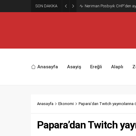
SON DAKİKA
Neriman Posbıyık CHP'den ayrı
Anasayfa
Asayiş
Ereğli
Alaplı
Z
Anasayfa
Ekonomi
Papara’dan Twitch yayıncılarına 
Papara’dan Twitch yayı