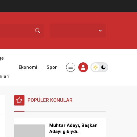
Zonguldak,
22
°C
Açık
şe
Ekonomi
Spor
ıları
POPÜLER KONULAR
Muhtar Adayı, Başkan
Adayı gibiydi..