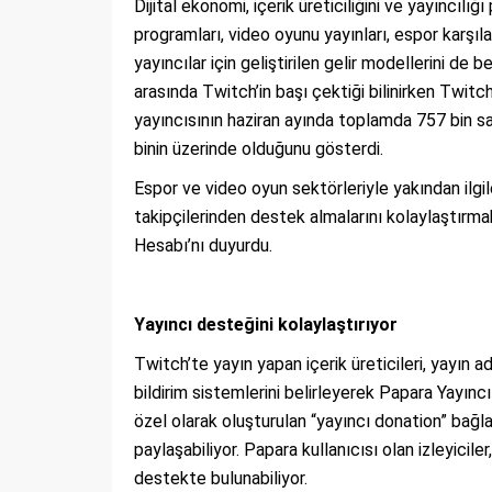
Dijital ekonomi, içerik üreticiliğini ve yayıncıl
programları, video oyunu yayınları, espor karşıla
yayıncılar için geliştirilen gelir modellerini de 
arasında Twitch’in başı çektiği bilinirken Twitc
yayıncısının haziran ayında toplamda 757 bin saa
binin üzerinde olduğunu gösterdi.
Espor ve video oyun sektörleriyle yakından ilgil
takipçilerinden destek almalarını kolaylaştırmak
Hesabı’nı duyurdu.
Yayıncı desteğini kolaylaştırıyor
Twitch’te yayın yapan içerik üreticileri, yayın a
bildirim sistemlerini belirleyerek Papara Yayıncı
özel olarak oluşturulan “yayıncı donation” bağl
paylaşabiliyor. Papara kullanıcısı olan izleyicil
destekte bulunabiliyor.