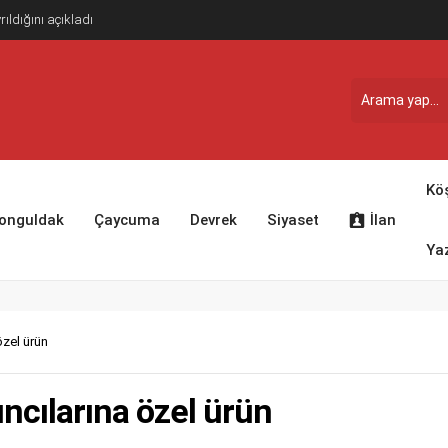
ldığını açıkladı
Kö
onguldak
Çaycuma
Devrek
Siyaset
İlan
Yaz
özel ürün
ncılarına özel ürün