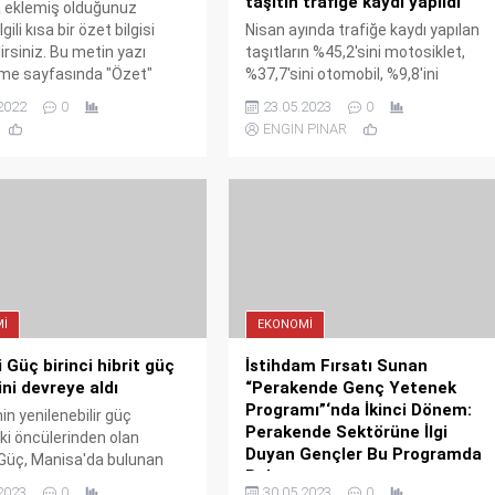
taşıtın trafiğe kaydı yapıldı
a eklemiş olduğunuz
gili kısa bir özet bilgisi
Nisan ayında trafiğe kaydı yapılan
irsiniz. Bu metin yazı
taşıtların %45,2'sini motosiklet,
me sayfasında "Özet"
%37,7'sini otomobil, %9,8'ini
en eklenebilir. Özet
kamyonet, %4,2'sini traktör, %2,1'ini
2022
0
23.05.2023
0
se başlık altında kalın
kamyon, %0,5'ini minibüs, %0,4'ünü
ENGİN PINAR
 şekilde gösterilir,
otobüs ve %0,1'ini özel amaçlı
işse bu alan boş kalır.
taşıtlar oluşturdu.
I
EKONOMI
i Güç birinci hibrit güç
İstihdam Fırsatı Sunan
ini devreye aldı
“Perakende Genç Yetenek
Programı”‘nda İkinci Dönem:
in yenilenebilir güç
Perakende Sektörüne İlgi
ki öncülerinden olan
Duyan Gençler Bu Programda
 Güç, Manisa'da bulunan
Buluşuyor
r Jeotermal Güç
2023
0
30.05.2023
0