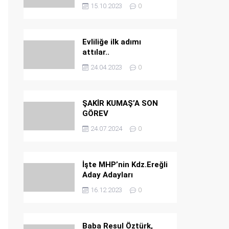
15.10.2023
0
Evliliğe ilk adımı
attılar..
24.04.2023
0
ŞAKİR KUMAŞ’A SON
GÖREV
24.07.2024
0
İşte MHP’nin Kdz.Ereğli
Aday Adayları
16.12.2023
0
Baba Resul Öztürk,