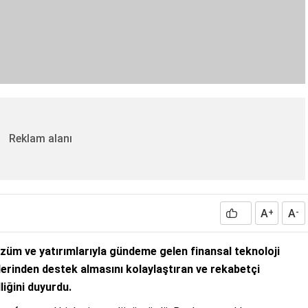
Reklam alanı
A
A
+
-
züm ve yatırımlarıyla gündeme gelen finansal teknoloji
ilerinden destek almasını kolaylaştıran ve rekabetçi
iğini duyurdu.