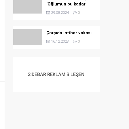
‘Oğlumun bu kadar
sevildiğini ben de
29.08.2024
0
bilmiyordum’
Çarşıda intihar vakası
16.12.2023
0
SİDEBAR REKLAM BİLEŞENİ