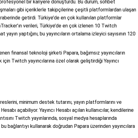
ığı profesyonel bir kariyere dönüştürdü. Bu durum, sohbet
şmaları gibi içeriklerle takipçilerine çeşitli platformlardan ulaşan
beraberinde getirdi. Türkiye’de en çok kullanılan platformlar
hTracker’ın verileri, Türkiye’de en çok izlenen 10 Twitch
t yayın yaptığını, bu yayıncıların ortalama izleyici sayısının 120
enen finansal teknoloji şirketi Papara, bağımsız yayıncıların
 için Twitch yayıncılarına özel olarak geliştirdiği Yayıncı
dreslerini, minimum destek tutarını, yayın platformlarını ve
 Hesabı açabiliyor. Yayıncı Hesabı açılan kullanıcılar, kendilerine
antısını Twitch yayınlarında, sosyal medya hesaplarında
er, bu bağlantıyı kullanarak doğrudan Papara üzerinden yayıncılara