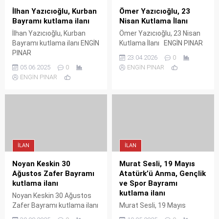
İlhan Yazıcıoğlu, Kurban
Ömer Yazıcıoğlu, 23
Bayramı kutlama ilanı
Nisan Kutlama İlanı
İlhan Yazıcıoğlu, Kurban
Ömer Yazıcıoğlu, 23 Nisan
Bayramı kutlama ilanı ENGİN
Kutlama İlanı ENGİN PINAR
PINAR
23.04.2026
0
05.06.2025
0
ENGİN PINAR
ENGİN PINAR
İLAN
İLAN
Noyan Keskin 30
Murat Sesli, 19 Mayıs
Ağustos Zafer Bayramı
Atatürk’ü Anma, Gençlik
kutlama ilanı
ve Spor Bayramı
kutlama ilanı
Noyan Keskin 30 Ağustos
Zafer Bayramı kutlama ilanı
Murat Sesli, 19 Mayıs
ENGİN PINAR
Atatürk’ü Anma, Gençlik ve