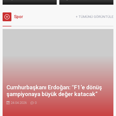
Spor
+ TÜMÜNÜ GÖRÜNTÜLE
Cumhurbaşkanı Erdoğan: “F1’e dönüş
şampiyonaya büyük değer katacak”
24.04.2026
0