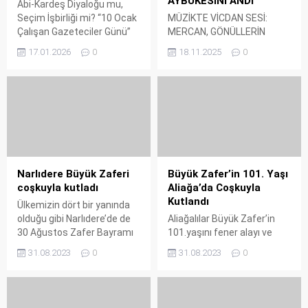
AYBÜKESİNİ ANDI
Abi-Kardeş Diyaloğu mu,
Seçim İşbirliği mi? “10 Ocak
MÜZİKTE VİCDAN SESİ:
Çalışan Gazeteciler Günü”
MERCAN, GÖNÜLLERİN
vesilesiyle düzenlenen
AYBÜKESİNİ ANDI Mercan,
17.01.2026
0
18.11.2025
0
etkinlikler kapsamında,
Mağusa Limanı klibiyle,
önceki dönem belediye
2017’de şehit edilen Aybüke
başkanlarından Murat Sesli,
Öğretmen’in bıraktığı o
bölgedeki basın mensupları
eşsiz duygusal mirasa
için anlamlı bir
sahip çıktı. Ereğli’nin güçlü
organizasyona imza attı.
sesi, nam-ı diğer Mercan,
Tabii bu buluşmada dikkat
uzun bir aranın ardından
çeken pek çok detay vardı.
adeta bir vefa borcu
Bakalım kadrajımıza neler
ödeyerek geri döndü. Müzik
Narlıdere Büyük Zaferi
Büyük Zafer’in 101. Yaşı
takılmış? Murat Sesli
kökenli bir ailenin ferdi olan
coşkuyla kutladı
Aliağa’da Coşkuyla
yaptığı konuşmada, satır
ve 2015’te katıldığı ‘O...
Kutlandı
Ülkemizin dört bir yanında
arasında ince...
olduğu gibi Narlıdere’de de
Aliağalılar Büyük Zafer’in
30 Ağustos Zafer Bayramı
101.yaşını fener alayı ve
büyük bir coşkuyla kutlandı.
süperstar Ajda Pekkan
31.08.2023
0
31.08.2023
0
konseri ile kutladı. Aliağa
Belediyesi tarafından
organize edilen fener
alayında bir araya gelen