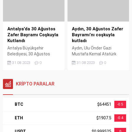
binlerce Aliağalı, ellerinde
meşaleler, Türk Bayrakları
ve dev Atatürk posterleri ile
marşlar eşliğinde yürüdü.
Antalya’da 30 Ağustos
Aydın, 30 Ağustos Zafer
Zafer Bayramı Coşkuyla
Bayramı’nı coşkuyla
Kutlandı
kutladı
Antalya Büyükşehir
Aydın, Ulu Önder Gazi
Belediyesi, 30 Ağustos
Mustafa Kemal Atatürk
Zafer Bayramı'nı
önderliğinde kazanılan
31.08.2023
0
31.08.2023
0
Cumhuriyet Meydanı'nda
büyük zaferin 101.
düzenlenen Athena
yıldönümü büyük bir
grubunun konseri ile
coşkuyla kutladı.
coşkuyla kutladı.
KRİPTO PARALAR
BTC
$64451
-0.5
ETH
$1907.5
-0.4
USDT
$0.999525
0