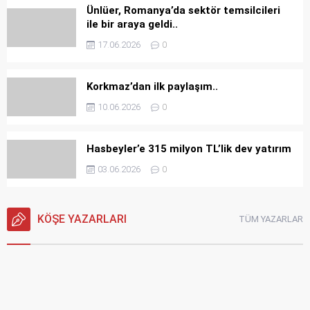
Ünlüer, Romanya’da sektör temsilcileri
ile bir araya geldi..
17.06.2026
0
Korkmaz’dan ilk paylaşım..
10.06.2026
0
Hasbeyler’e 315 milyon TL’lik dev yatırım
03.06.2026
0
KÖŞE YAZARLARI
TÜM YAZARLAR
Engin PINAR
24.05.2026
CHP’de “Koltuk”tan “Kriz”e: Aynı Gemideyiz, Ancak