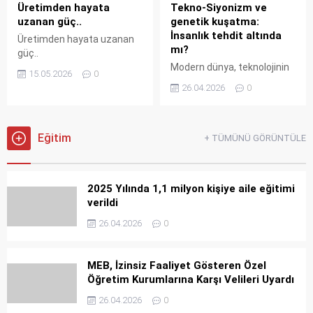
sağlayarak sektör
Şeker’in girişimiyle açtı. 16
Üretimden hayata
Tekno-Siyonizm ve
temsilcileriyle bir araya
Mayıs Cumartesi günü,
uzanan güç..
genetik kuşatma:
geldi. Başkan Ünlüer’e
Düzce ve Ereğli’den siyaset
İnsanlık tehdit altında
Üretimden hayata uzanan
programda Zonguldak
ve ticaret dünyasının
mı?
güç..
Ticaret ve Sanayi Odası
katılımlarıyla açılışı...
Modern dünya, teknolojinin
Yönetim Kurulu...
15.05.2026
0
sunduğu imkanların
26.04.2026
0
ötesinde, insanlığın
varoluşsal temellerini hedef
alan bir dijital kuşatma ile
Eğitim
karşı karşıya.
+ TÜMÜNÜ GÖRÜNTÜLE
2025 Yılında 1,1 milyon kişiye aile eğitimi
verildi
26.04.2026
0
MEB, İzinsiz Faaliyet Gösteren Özel
Öğretim Kurumlarına Karşı Velileri Uyardı
26.04.2026
0