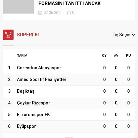
FORMASINI TANITTI ANCAK
YETİŞTİKLERİ KULÜP KAPANIYOR!
07.06.2024
0
SÜPERLIG
Lig Seçin
TAKIM
OY
AV
PU
1
Corendon Alanyaspor
0
0
0
2
Amed Sportif Faaliyetler
0
0
0
3
Beşiktaş
0
0
0
4
Çaykur Rizespor
0
0
0
5
Erzurumspor FK
0
0
0
6
Eyüpspor
0
0
0