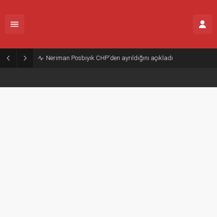
Neriman Posbıyık CHP'den ayrıldığını açıkladı
Neriman Posbıyık CHP'den ayrıldığını açıkladı
31.07.2026