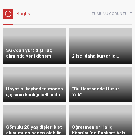
Sağlık
+ TÜMÜNÜ GÖRÜNTÜLE
SGK’dan yurt dışı ilaç
alımında yeni dönem
2 İşçi daha kurtarıldı..
Hayatını kaybeden maden
“Bu Hastanede Huzur
işçisinin kimliği belli oldu
Yok”
Gömülü 20 yaş dişleri kist
Öğretmenler Haliç
oluşumuna neden olabilir
Köprüsü’ne Pankart Astı !