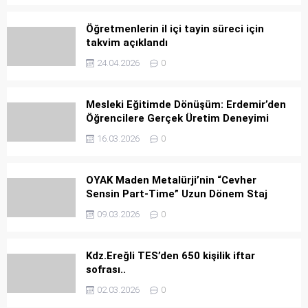
Öğretmenlerin il içi tayin süreci için
takvim açıklandı
24.04.2026
0
Mesleki Eğitimde Dönüşüm: Erdemir’den
Öğrencilere Gerçek Üretim Deneyimi
16.03.2026
0
OYAK Maden Metalürji’nin “Cevher
Sensin Part-Time” Uzun Dönem Staj
Programı başladı
09.03.2026
0
Kdz.Ereğli TES’den 650 kişilik iftar
sofrası..
02.03.2026
0