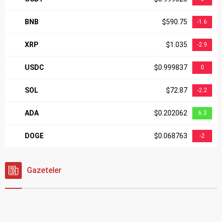
BNB
$590.75
-1.6
XRP
$1.035
-2.9
USDC
$0.999837
0
SOL
$72.87
-2.2
ADA
$0.202062
6.3
DOGE
$0.068763
-2
Gazeteler