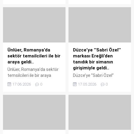
kutluyor. Geçmişten
Odası, Alaplı Ticaret ve
günümüze üretim
Sanayi Odası ve Tarım ve
yolculuğunda ülke
Kırsal Kalkınmayı
ekonomisine, sanayisine ve
Destekleme Kurumu (TKDK)
istihdamına güçlü katkılar
iş birliğinde düzenlenen
sunan Erdemir, köklü
IPARD III Programı 11.
geçmişini geleceğe yön
Başvuru Çağrı İlanı
veren sürdürülebilirlik
Bilgilendirme Toplantısı,
Ünlüer, Romanya’da
Düzce’ye ’’Sabri Özel’’
vizyonuyla buluşturuyor.
Yaşar Tetiker Toplantı
sektör temsilcileri ile bir
markası Ereğli’den
Küresel ölçekte yaşanan
Salonu’nda gerçekleştirildi.
araya geldi..
tanıdık bir simanın
savaşlar ve belirsizliklerin
Toplantıda, TKDK
girişimiyle geldi..
Ünlüer, Romanya’da sektör
hakim olduğu günümüzde
Zonguldak İrtibat Ofisi
temsilcileri ile bir araya
Düzce’ye ’’Sabri Özel’’
dünya...
Uzmanları Coşar Tosun...
geldi.. İMEAK Deniz Ticaret
markası Ereğli’den tanıdık
17.06.2026
0
17.05.2026
0
Odası Karadeniz Ereğli Şube
bir simanın girişimiyle geldi..
Yönetim Kurulu Başkanı
Türkiye’de çok 1969 yılından
Oğuz Ünlüer, Romanya’nın
bugüne erkek giyim
Köstence şehrinde
sektöründe, köklü ve öncü
düzenlenen Denizcilik İş
markalarından olan ‘Sabri
Haftası 2026 (Maritime
Özel’ Düzce’de 35.
Business Week 2026)
Mağazasını, Kdz.Erğeli’den
etkinliklerine katılım
tanıdık bir sima Talat