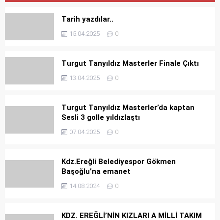
Tarih yazdılar..
15.04.2025
0
Turgut Tanyıldız Masterler Finale Çıktı
13.04.2025
0
Turgut Tanyıldız Masterler’da kaptan
Sesli 3 golle yıldızlaştı
07.04.2025
0
Kdz.Ereğli Belediyespor Gökmen
Başoğlu’na emanet
14.08.2024
0
KDZ. EREĞLİ’NİN KIZLARI A MİLLİ TAKIM